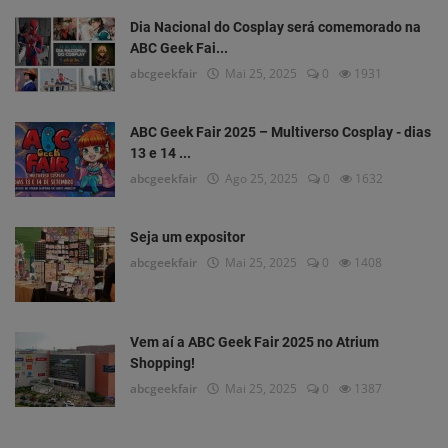
Portuguese
Dia Nacional do Cosplay será comemorado na
ABC Geek Fai...
abcgeekfair
Mai 25, 2025
0
1931
ABC Geek Fair 2025 – Multiverso Cosplay - dias
13 e 14 ...
abcgeekfair
Ago 25, 2025
0
1632
Seja um expositor
abcgeekfair
Mai 25, 2025
0
1408
Vem aí a ABC Geek Fair 2025 no Atrium
Shopping!
abcgeekfair
Mai 25, 2025
0
1387