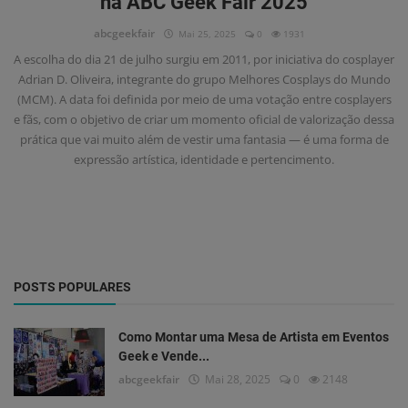
na ABC Geek Fair 2025
Ingressos
abcgeekfair
Mai 25, 2025
0
1931
Notícias
A escolha do dia 21 de julho surgiu em 2011, por iniciativa do cosplayer
Adrian D. Oliveira, integrante do grupo Melhores Cosplays do Mundo
Perguntas Frequentes (FAQ)
(MCM). A data foi definida por meio de uma votação entre cosplayers
e fãs, com o objetivo de criar um momento oficial de valorização dessa
Sobre a Feira
prática que vai muito além de vestir uma fantasia — é uma forma de
expressão artística, identidade e pertencimento.
Fotos
Participe
Contato
POSTS POPULARES
Cosplay
Entrar
Como Montar uma Mesa de Artista em Eventos
Geek e Vende...
Registrar
abcgeekfair
Mai 28, 2025
0
2148