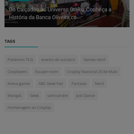
Do Calçadão ao Universo Otaku: Conheça a
História da Banca Oliveira co...
TAGS
Pokémon TCG
evento de outubro
Games retrô
Cosplayers
Escape room
Cosplay Nacional 25 de Maio
Arena gamer
ABC Geek Fair
Fantasia
Nerd
Mangás
Geek
santoandre
Just Dance
Homenagem ao Cosplay