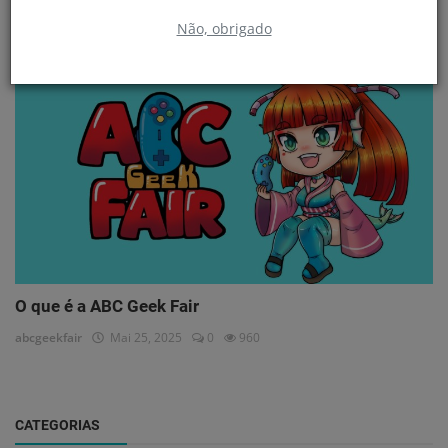
abcgeekfair
Mai 25, 2025
0
909
Não, obrigado
Sobre a Feira
O que é a ABC Geek Fair
abcgeekfair
Mai 25, 2025
0
960
CATEGORIAS